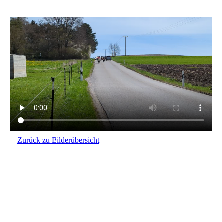
PXL_20230422_075946680
Zurück zu Bilderübersicht