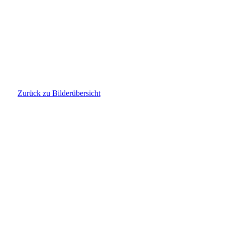
IMG-20250205-WA0040
Zurück zu Bilderübersicht