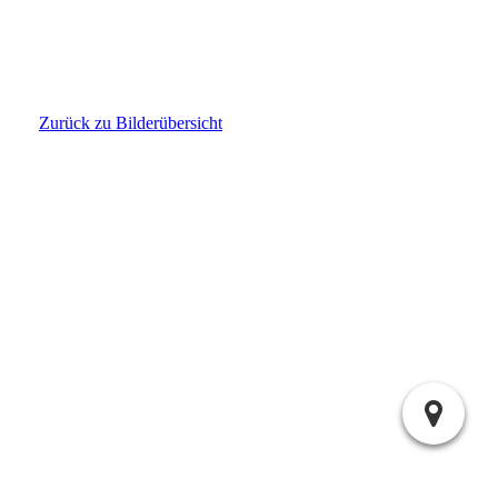
IMG-20250213-WA0005
Zurück zu Bilderübersicht
MRF Motorradfreunde Gilching