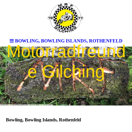
BOWLING, BOWLING ISLANDS, ROTHENFELD
Motorradfreund
e Gilching
Bowling, Bowling Islands, Rothenfeld