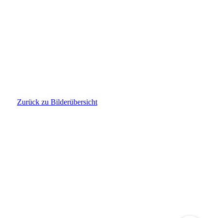
WhatsApp Bild 2025-02-12 um 19.50.30_e3224574
Zurück zu Bilderübersicht